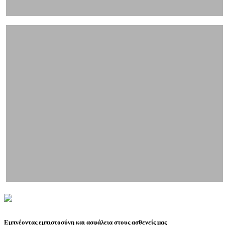
Εμπνέοντας εμπιστοσύνη και ασφάλεια στους ασθενείς μας