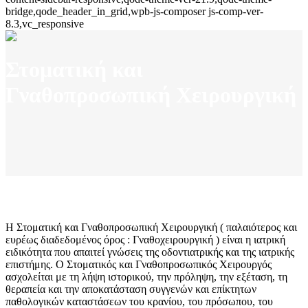
bridge,qode_header_in_grid,wpb-js-composer js-comp-ver-
8.3,vc_responsive
Στοματική και
Γναθοπροσωπική Χειρουργική
Η Στοματική και Γναθοπροσωπική Χειρουργική ( παλαιότερος και
ευρέως διαδεδομένος όρος : Γναθοχειρουργική ) είναι η ιατρική
ειδικότητα που απαιτεί γνώσεις της οδοντιατρικής και της ιατρικής
επιστήμης. Ο Στοματικός και Γναθοπροσωπικός Χειρουργός
ασχολείται με τη λήψη ιστορικού, την πρόληψη, την εξέταση, τη
θεραπεία και την αποκατάσταση συγγενών και επίκτητων
παθολογικών καταστάσεων του κρανίου, του πρόσωπου, του