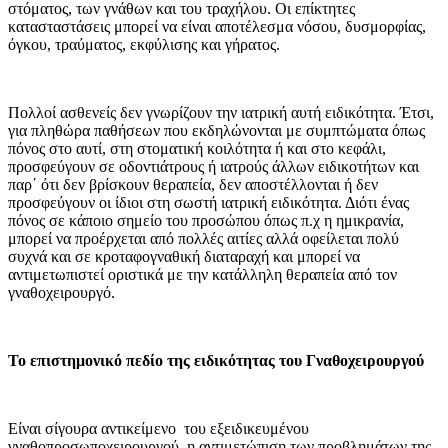
στόματος, των γνάθων και του τραχήλου. Οι επίκτητες
κατασταστάσεις μπορεί να είναι αποτέλεσμα νόσου, δυσμορφίας,
όγκου, τραύματος, εκφύλισης και γήρατος.
Πολλοί ασθενείς δεν γνωρίζουν την ιατρική αυτή ειδικότητα. Έτσι,
για πληθώρα παθήσεων που εκδηλώνονται με συμπτώματα όπως
πόνος στο αυτί, στη στοματική κοιλότητα ή και στο κεφάλι,
προσφεύγουν σε οδοντιάτρους ή ιατρούς άλλων ειδικοτήτων και
παρ΄ ότι δεν βρίσκουν θεραπεία, δεν αποστέλλονται ή δεν
προσφεύγουν οι ίδιοι στη σωστή ιατρική ειδικότητα. Διότι ένας
πόνος σε κάποιο σημείο του προσώπου όπως π.χ η ημικρανία,
μπορεί να προέρχεται από πολλές αιτίες αλλά οφείλεται πολύ
συχνά και σε κροταφογναθική διαταραχή και μπορεί να
αντιμετωπιστεί οριστικά με την κατάλληλη θεραπεία από τον
γναθοχειρουργό.
Το επιστημονικό πεδίο της ειδικότητας του Γναθοχειρουργού
Είναι σίγουρα αντικείμενο του εξειδικευμένου
γναθοπροσωποχειρουργού, η αντιμετώπιση των προβλημάτων της