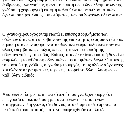
άρθρωσης των γνάθων, η αντιμετώπιση οστικών ελλειμμάτων της
γνάθου, η χειρουργική εκτομή καλοηθών και νεοπλασματικών
όγκων του προσώπου, του στόματος, των σιελογόνων αδένων κ.α.
Ο γναθοχειρουργός αντιμετωπίζει επίσης προβλήματα των
οδόντων όταν αυτά υπερβαίνουν της ειδικότητας ενός οδοντιάτρου,
δηλαδή όταν δεν αφορούν στα οδοντικά νεύρα αλλά απαιτούν και
άλλες επεμβατικές πράξεις όπως π.χ η αντιμετώπιση της
οδοντογενούς ιγμορίτιδας. Επίσης, όταν δεν είναι εφικτή ή δεν είναι
ασφαλής η τοποθέτηση οδοντικών εμφυτευμάτων λόγω λέπτυνσης
του οστού της γνάθου, ο γναθοχειρουργός με τις πλέον σύγχρονες
και ελάχιστα τραυματικές τεχνικές, μπορεί να δώσει λύση ως ο
καθ΄ ύλην ειδικός.
Αποτελεί επίσης επιστημονικό πεδίο του γναθοχειρουργού, η
επείγουσα αποκατάσταση μεμονωμένων ή εκτεταμένων
καταγμάτων στη γνάθο, στα δόντια, στο στόμα ή στο πρόσωπο
μετά από τραυματισμό, ώστε να αποφευχθούν επιπλοκές.